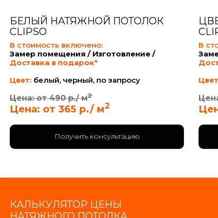
БЕЛЫЙ НАТЯЖНОЙ ПОТОЛОК
ЦВ
CLIPSO
CLI
В стоимость включено:
В ст
Замер помещения / Изготовление /
Заме
Доставка в подарок*
Дост
Цвет:
белый, черный, по запросу
Цвет
2
Цена: от 490 р./ м
Цена
2
Цена: от 365 р./ м
Цен
Получить консультацию
КАЛЬКУЛЯТОР ЦЕНЫ
НАТЯЖНОГО ПОТОЛКА