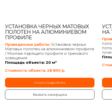
УСТАНОВКА ЧЕРНЫХ МАТОВЫХ
УС
ПОЛОТЕН НА АЛЮМИНИЕВОМ
НА
ПРОФИЛЕ
Пров
поло
Проведенные работы:
Установка черных
пото
Матовых полотен на алюминиевом профиле
точе
/ Монтаж парящего профиля и трекового
Площ
освещения
Площадь объекта: 20 м²
Стои
Стоимость объекта: 28 890
р.
Узнать подробнее
Вызвать замерщика