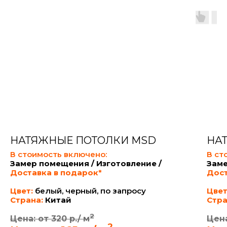
НАТЯЖНЫЕ ПОТОЛКИ MSD
НА
В стоимость включено:
В ст
Замер помещения / Изготовление /
Заме
Доставка в подарок*
Дост
Цвет:
белый, черный, по запросу
Цвет
Страна:
Китай
Стра
2
Цена: от 320 р./ м
Цена
2