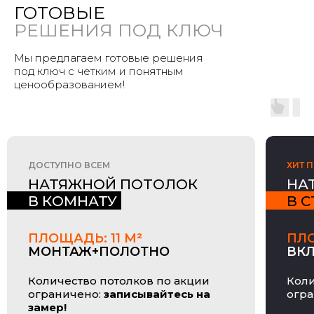
ГОТОВЫЕ
РЕШЕНИЯ ПОД КЛЮЧ
Мы предлагаем готовые решения
под ключ с четким и понятным
ценообразованием!
ДОСТУПНО ВСЕМ
ХИТ 
НАТЯЖНОЙ ПОТОЛОК
НА
В КОМНАТУ
В 
ПЛОЩАДЬ: 11 М
²
ПЛО
МОНТАЖ+ПОЛОТНО
ВКЛ
Количество потолков по акции
Коли
ограничено:
записывайтесь на
огр
замер!