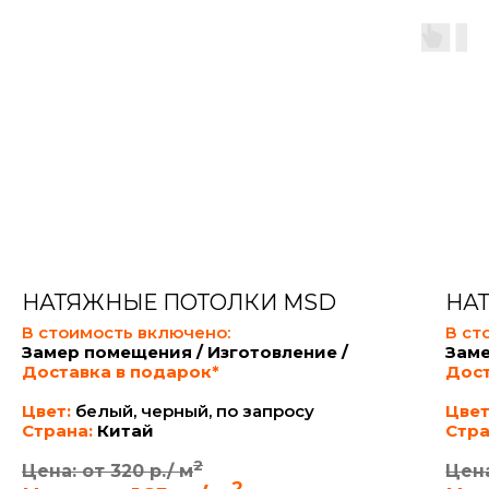
НАТЯЖНЫЕ ПОТОЛКИ MSD
НА
В стоимость включено:
В ст
Замер помещения / Изготовление /
Заме
Доставка в подарок*
Дост
Цвет:
белый, черный, по запросу
Цвет
Страна:
Китай
Стра
2
Цена: от 320 р./ м
Цена
2