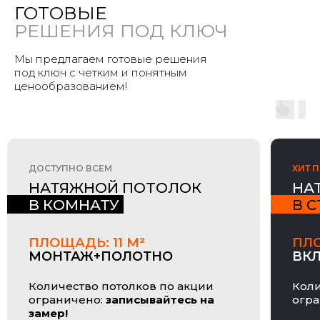
ГОТОВЫЕ
РЕШЕНИЯ ПОД КЛЮЧ
Мы предлагаем готовые решения
под ключ с четким и понятным
ценообразованием!
ДОСТУПНО ВСЕМ
ХИТ 
НАТЯЖНОЙ ПОТОЛОК
НА
В КОМНАТУ
В 
ПЛОЩАДЬ: 11 М
²
ПЛО
МОНТАЖ+ПОЛОТНО
ВКЛ
Количество потолков по акции
Коли
ограничено:
записывайтесь на
огр
замер!