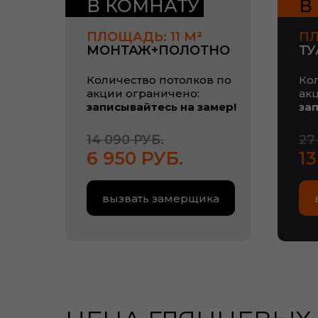
В КОМНАТУ
В
ПЛОЩАДЬ: 11 М
²
ПЛ
МОНТАЖ+ПОЛОТНО
ТУ
Количество потолков по
Ко
акции ограничено:
ак
записывайтесь на замер!
за
14 090 РУБ.
27
6 950 РУБ.
13
вызвать замерщика