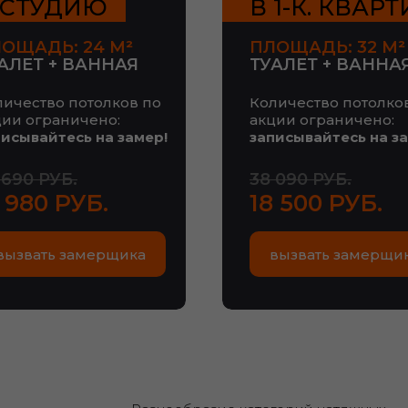
 СТУДИЮ
В 1-К. КВАР
ОЩАДЬ: 24 М
²
ПЛОЩАДЬ: 32 М
²
АЛЕТ + ВАННАЯ
ТУАЛЕТ + ВАННА
личество потолков по
Количество потолко
ции ограничено:
акции ограничено:
писывайтесь на замер!
записывайтесь на з
 690 РУБ.
38 090 РУБ.
 980 РУБ.
18 500 РУБ.
вызвать замерщика
вызвать замерщи