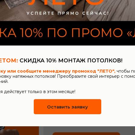
Цена: от 1890 р./ м
2
Цена: от 1490 р./ м
Получить консультацию
ЕТОМ:
СКИДКА 10% МОНТАЖ ПОТОЛКОВ!
ОСТАВЬТЕ ЗАЯВКУ
вку или сообщите менеджеру промокод "ЛЕТО",
чтобы п
ДЛЯ БЕСПЛАТНОГО
ановку натяжных потолков! Преобразите свой интерьер с по
ний.
ЗАМЕРА
я действует только в этом месяце!
Наш сотрудник
Оставить заявку
свяжется с вами, для
уточнения даты и
времени замера.