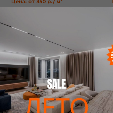
Цена: от 350 р./ м
Получить консультацию
МАТОВЫЕ ПОТОЛКИ TEQTUM
В стоимость включено:
Замер помещения / Изготовление /
Доставка в подарок*
Цвет:
белый, черный, по запросу
Страна:
Германия
2