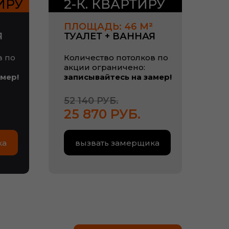
ТИРУ
2-К. КВАРТИРУ
ПЛОЩАДЬ: 46 М
²
Я
ТУАЛЕТ + ВАННАЯ
в по
Количество потолков по
акции ограничено:
амер!
записывайтесь на замер!
52 140 РУБ.
25 870 РУБ.
ка
вызвать замерщика