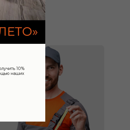
олучить 10%
мощью наших